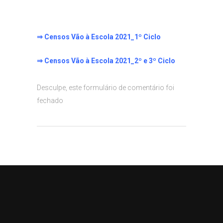
⇒ Censos Vão à Escola 2021_1º Ciclo
⇒ Censos Vão à Escola 2021_2º e 3º Ciclo
Desculpe, este formulário de comentário foi
fechado