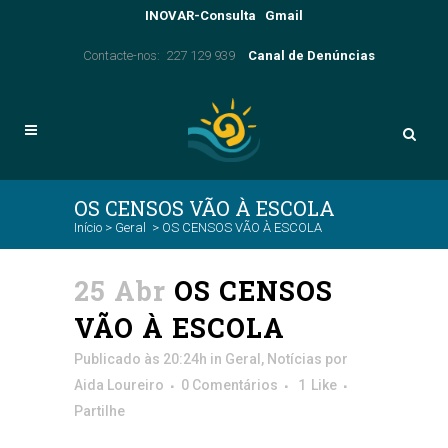
INOVAR-Consulta
Gmail
Contacte-nos: 227 129 939
Canal de Denúncias
OS CENSOS VÃO À ESCOLA
Início
>
Geral
>
OS CENSOS VÃO À ESCOLA
25 Abr
OS CENSOS
VÃO À ESCOLA
Publicado às 20:24h
in
Geral
,
Notícias
por
Aida Loureiro
0 Comentários
1
Like
Partilhe