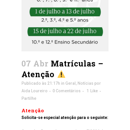
07 Abr
Matrículas –
Atenção
Publicado às 21:17h
in
Geral
,
Notícias
por
Aida Loureiro
0 Comentários
1
Like
Partilhe
Atenção
Solicita-se especial atenção para o seguinte: