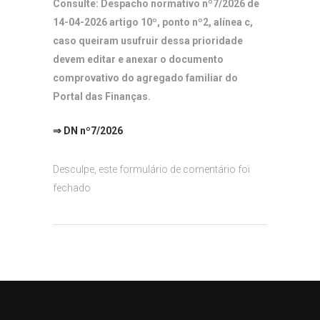
Consulte: Despacho normativo nº7/2026 de
14-04-2026 artigo 10º, ponto nº2, alínea c,
caso queiram usufruir dessa prioridade
devem editar e anexar o documento
comprovativo do agregado familiar do
Portal das Finanças.
⇒ DN
nº7/2026
Desculpe, este formulário de comentário foi
fechado