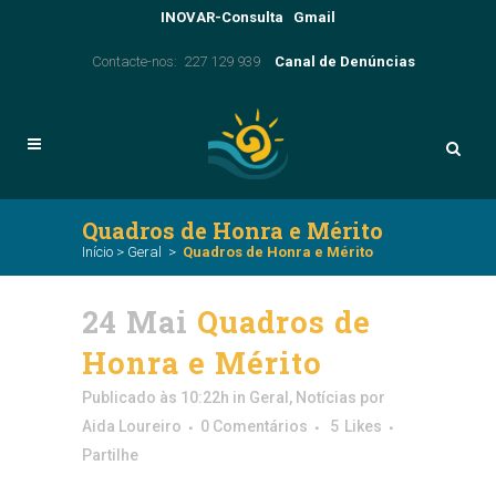
INOVAR-Consulta
Gmail
Contacte-nos: 227 129 939
Canal de Denúncias
Quadros de Honra e Mérito
Início
>
Geral
>
Quadros de Honra e Mérito
24 Mai
Quadros de
Honra e Mérito
Publicado às 10:22h
in
Geral
,
Notícias
por
Aida Loureiro
0 Comentários
5
Likes
Partilhe