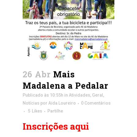
26 Abr
Mais
Madalena a Pedalar
Publicado às 10:55h
in
Atividades
,
Geral
,
Notícias
por
Aida Loureiro
0 Comentários
5
Likes
Partilhe
Inscrições aqui