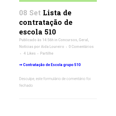
08 Set
Lista de
contratação de
escola 510
Publicado às 14:56h
in
Concursos
,
Geral
,
Notícias
por
Aida Loureiro
0 Comentários
4
Likes
Partilhe
⇒
Contratação de Escola grupo 510
Desculpe, este formulário de comentário foi
fechado