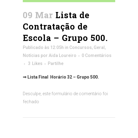
09 Mar
Lista de
Contratação de
Escola – Grupo 500.
Publicado às 12:05h
in
Concursos
,
Geral
,
Notícias
por
Aida Loureiro
0 Comentários
3
Likes
Partilhe
⇒ Lista Final Horário 32 – Grupo 500.
Desculpe, este formulário de comentário foi
fechado