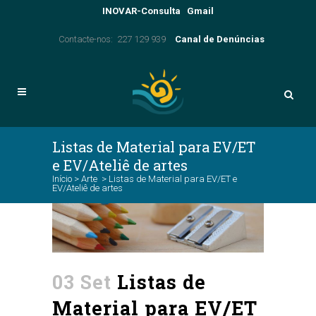
INOVAR-Consulta
Gmail
Contacte-nos: 227 129 939
Canal de Denúncias
Listas de Material para EV/ET
e EV/Ateliê de artes
Início
>
Arte
>
Listas de Material para EV/ET e
EV/Ateliê de artes
03 Set
Listas de
Material para EV/ET