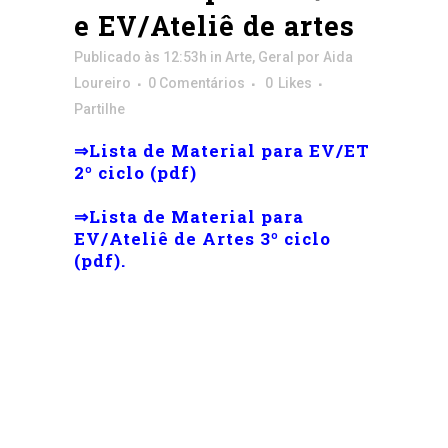
e EV/Ateliê de artes
Publicado às 12:53h
in
Arte
,
Geral
por
Aida
Loureiro
0 Comentários
0
Likes
Partilhe
⇒Lista de Material para EV/ET
2º ciclo (pdf)
⇒
Lista de Material para
EV/Ateliê de Artes 3º ciclo
(pdf).