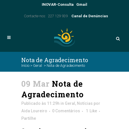
INOVAR-Consulta
Gmail
Contacte-nos: 227 129 939
Canal de Denúncias
Nota de Agradecimento
Início
>
Geral
>
Nota de Agradecimento
09 Mar
Nota de
Agradecimento
Publicado às 11:29h
in
Geral
,
Notícias
por
Aida Loureiro
0 Comentários
1
Like
Partilhe