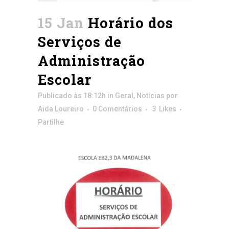
15 Jan
Horário dos
Serviços de
Administração
Escolar
Publicado às 18:12h
in
Geral
,
Notícias
por
Aida Loureiro
0 Comentários
3
Likes
Partilhe